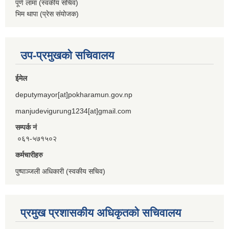
पूर्ण लामा (स्वकीय सचिव)
भिम थापा (प्रेस संयोजक)
उप-प्रमुखको सचिवालय
ईमेल
deputymayor[at]pokharamun.gov.np
manjudevigurung1234[at]gmail.com
सम्पर्क नं
०६१-५७१५०२
कर्मचारीहरु
पुष्पाञ्जली अधिकारी (स्वकीय सचिव)
प्रमुख प्रशासकीय अधिकृतको सचिवालय