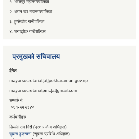
१. भरतपुर महानगरपालिका
२. धरान उप-महानगरपालिका
३. हुप्सेकोट गाउँपालिका
४. घरपझोङ गाउँपालिका
प्रमुखको सचिवालय
ईमेल
mayorsecretariat[at]pokharamun.gov.np
mayorsecretariatpmc[at]gmail.com
सम्पर्क नं.
०६१-५७५३४०
कर्मचारीहरु
डिल्ली राम गिरी (प्रशासकीय अधिकृत)
सुवास ढुङ्गाना
(सूचना प्रविधि अधिकृत)