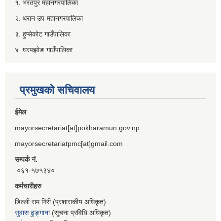
१. भरतपुर महानगरपालिका
२. धरान उप-महानगरपालिका
३. हुप्सेकोट गाउँपालिका
४. घरपझोङ गाउँपालिका
प्रमुखको सचिवालय
ईमेल
mayorsecretariat[at]pokharamun.gov.np
mayorsecretariatpmc[at]gmail.com
सम्पर्क नं.
०६१-५७५३४०
कर्मचारीहरु
डिल्ली राम गिरी (प्रशासकीय अधिकृत)
सुवास ढुङ्गाना
(सूचना प्रविधि अधिकृत)