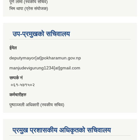
पूर्ण लामा (स्वकीय सचिव)
भिम थापा (प्रेस संयोजक)
उप-प्रमुखको सचिवालय
ईमेल
deputymayor[at]pokharamun.gov.np
manjudevigurung1234[at]gmail.com
सम्पर्क नं
०६१-५७१५०२
कर्मचारीहरु
पुष्पाञ्जली अधिकारी (स्वकीय सचिव)
प्रमुख प्रशासकीय अधिकृतको सचिवालय