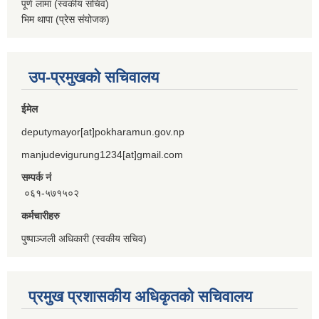
पूर्ण लामा (स्वकीय सचिव)
भिम थापा (प्रेस संयोजक)
उप-प्रमुखको सचिवालय
ईमेल
deputymayor[at]pokharamun.gov.np
manjudevigurung1234[at]gmail.com
सम्पर्क नं
०६१-५७१५०२
कर्मचारीहरु
पुष्पाञ्जली अधिकारी (स्वकीय सचिव)
प्रमुख प्रशासकीय अधिकृतको सचिवालय