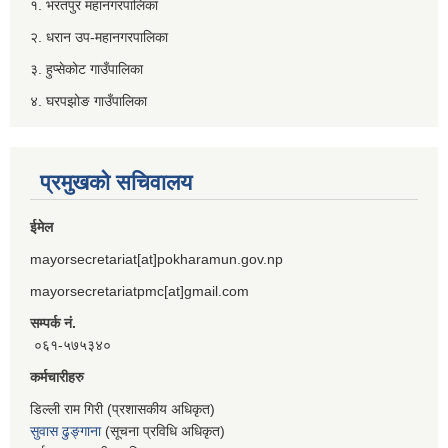
१. भरतपुर महानगरपालिका
२. धरान उप-महानगरपालिका
३. हुप्सेकोट गाउँपालिका
४. घरपझोङ गाउँपालिका
प्रमुखको सचिवालय
ईमेल
mayorsecretariat[at]pokharamun.gov.np
mayorsecretariatpmc[at]gmail.com
सम्पर्क नं.
०६१-५७५३४०
कर्मचारीहरु
डिल्ली राम गिरी (प्रशासकीय अधिकृत)
सुवास ढुङ्गाना
(सूचना प्रविधि अधिकृत)