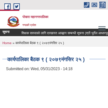
Skip to main content
पोखरा महानगरपालिका
गण्डकी प्रदेश
सूचना
शिक्षक सरुवाको लागि दरखास्त आव्ह्वान सम्बन्धी सूचना (श्री भुर्तेल आधारभुत वि
You are here
Home
» कार्यपालिका बैठक ९ ( २०७९मंगसिर २५ )
कार्यपालिका बैठक ९ ( २०७९मंगसिर २५ )
Submitted on:
Wed, 05/31/2023 - 14:18