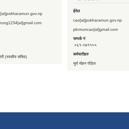
ईमेल
[at]pokharamun.gov.np
cao[at]pokharamun.gov.np
rung1234[at]gmail.com
pkrmuncao[at]gmail.com
सम्पर्क नं
०६१-५७११०५
कर्मचारीहरु
कारी (स्वकीय सचिव)
सुर्य मोहन पौडेल