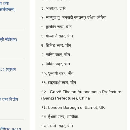
्य तथा
३. आडालर, टर्की
ार्ययोजना,
४. ग्यान्बुक गु, जनवादी गणतन्त्र दक्षिण कोरिया
५. कुनमिंग सहर, चीन
६. गोन्जाओ सहर, चीन
्रो संशोधन)
७. छिनिङ सहर, चीन
८. नानिंग सहर, चीन
९. यिविन सहर, चीन
०८२ (प्रथम
१०. छुजायो सहर, चीन
११. हाइकाओ सहर, चीन
१२. Garzê Tibetan Autonomous Prefecture
(
Ganzi Prefecture),
China
 तथा वित्तीय
१३. London Borough of Barnet, UK
१४. ईथका सहर, अमेरीका
१५. गान्जो सहर, चीन
र्देशिका, २०८१