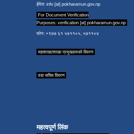
ईमेल:
info [at] pokharamun.gov.np
For Document Verification
Purposes:
verification [at] pokharamun.gov.np
फोन: +९७७ ६१ ५७११०५, ५७११०४
महाशाखा/शाखा प्रमुखहरूको विवरण
वडा सचिव विवरण
महत्वपूर्ण लिंक