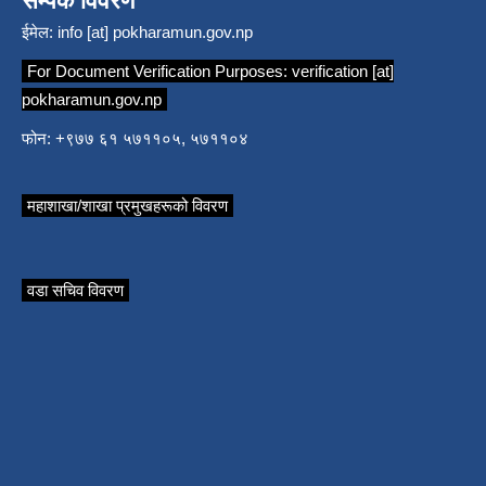
सम्पर्क विवरण
ईमेल:
info [at] pokharamun.gov.np
For Document Verification Purposes:
verification [at]
pokharamun.gov.np
फोन: +९७७ ६१ ५७११०५, ५७११०४
महाशाखा/शाखा प्रमुखहरूको विवरण
वडा सचिव विवरण