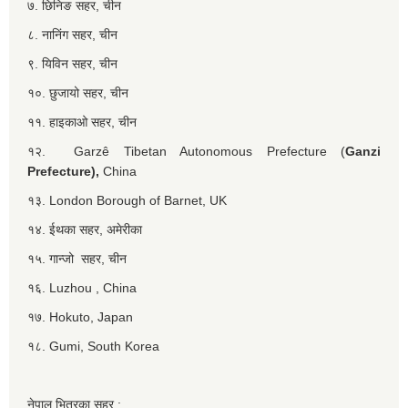
७. छिनिङ सहर, चीन
८. नानिंग सहर, चीन
९. यिविन सहर, चीन
१०. छुजायो सहर, चीन
११. हाइकाओ सहर, चीन
१२. Garzê Tibetan Autonomous Prefecture (
Ganzi
Prefecture),
China
१३. London Borough of Barnet, UK
१४. ईथका सहर, अमेरीका
१५. गान्जो सहर, चीन
१६. Luzhou , China
१७. Hokuto, Japan
१८. Gumi, South Korea
नेपाल भित्रका सहर :