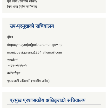
पूर्ण लामा (स्वकीय सचिव)
भिम थापा (प्रेस संयोजक)
उप-प्रमुखको सचिवालय
ईमेल
deputymayor[at]pokharamun.gov.np
manjudevigurung1234[at]gmail.com
सम्पर्क नं
०६१-५७१५०२
कर्मचारीहरु
पुष्पाञ्जली अधिकारी (स्वकीय सचिव)
प्रमुख प्रशासकीय अधिकृतको सचिवालय