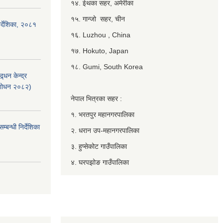
१४. ईथका सहर, अमेरीका
१५. गान्जो सहर, चीन
र्देशिका, २०८१
१६. Luzhou , China
१७. Hokuto, Japan
१८. Gumi, South Korea
्धन केन्द्र
ंशोधन २०८२)
नेपाल भित्रका सहर :
१. भरतपुर महानगरपालिका
बन्धी निर्देशिका
२. धरान उप-महानगरपालिका
३. हुप्सेकोट गाउँपालिका
४. घरपझोङ गाउँपालिका