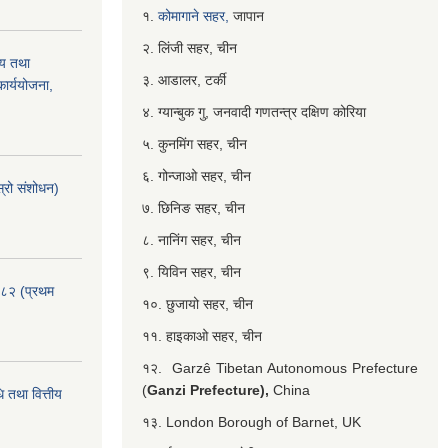
१.
कोमागाने सहर,
जापान
२. लिंजी सहर, चीन
्य तथा
३. आडालर, टर्की
ार्ययोजना,
४. ग्यान्बुक गु, जनवादी गणतन्त्र दक्षिण कोरिया
५. कुनमिंग सहर, चीन
६. गोन्जाओ सहर, चीन
्रो संशोधन)
७. छिनिङ सहर, चीन
८. नानिंग सहर, चीन
९. यिविन सहर, चीन
०८२ (प्रथम
१०. छुजायो सहर, चीन
११. हाइकाओ सहर, चीन
१२. Garzê Tibetan Autonomous Prefecture
(
Ganzi Prefecture),
China
 तथा वित्तीय
१३. London Borough of Barnet, UK