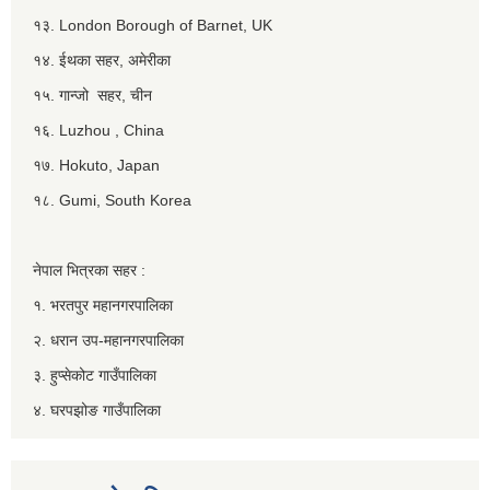
१३. London Borough of Barnet, UK
१४. ईथका सहर, अमेरीका
१५. गान्जो सहर, चीन
१६. Luzhou , China
१७. Hokuto, Japan
१८. Gumi, South Korea
नेपाल भित्रका सहर :
१. भरतपुर महानगरपालिका
२. धरान उप-महानगरपालिका
३. हुप्सेकोट गाउँपालिका
४. घरपझोङ गाउँपालिका