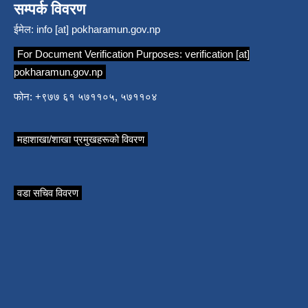
सम्पर्क विवरण
ईमेल:
info [at] pokharamun.gov.np
For Document Verification Purposes:
verification [at]
pokharamun.gov.np
फोन: +९७७ ६१ ५७११०५, ५७११०४
महाशाखा/शाखा प्रमुखहरूको विवरण
वडा सचिव विवरण