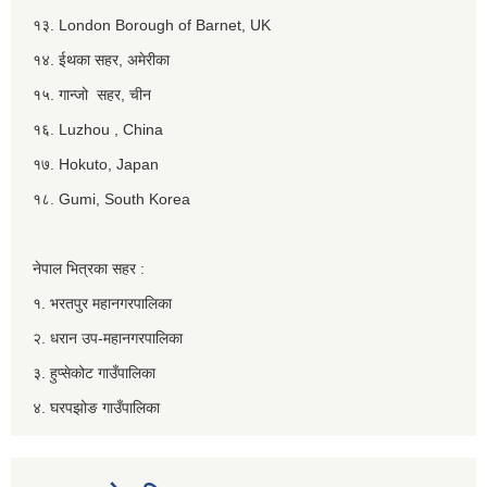
१३. London Borough of Barnet, UK
१४. ईथका सहर, अमेरीका
१५. गान्जो सहर, चीन
१६. Luzhou , China
१७. Hokuto, Japan
१८. Gumi, South Korea
नेपाल भित्रका सहर :
१. भरतपुर महानगरपालिका
२. धरान उप-महानगरपालिका
३. हुप्सेकोट गाउँपालिका
४. घरपझोङ गाउँपालिका