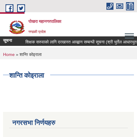
Skip to main content
पोखरा महानगरपालिका
गण्डकी प्रदेश
सूचना
शिक्षक सरुवाको लागि दरखास्त आव्ह्वान सम्बन्धी सूचना (श्री भुर्तेल आधारभुत विद
You are here
Home
» शान्ति कोइराला
शान्ति कोइराला
नगरसभा निर्णयहरु