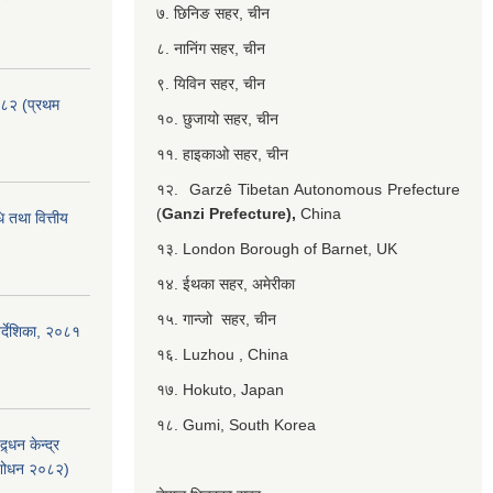
७. छिनिङ सहर, चीन
८. नानिंग सहर, चीन
९. यिविन सहर, चीन
०८२ (प्रथम
१०. छुजायो सहर, चीन
११. हाइकाओ सहर, चीन
१२. Garzê Tibetan Autonomous Prefecture
(
Ganzi Prefecture),
China
 तथा वित्तीय
१३. London Borough of Barnet, UK
१४. ईथका सहर, अमेरीका
१५. गान्जो सहर, चीन
र्देशिका, २०८१
१६. Luzhou , China
१७. Hokuto, Japan
१८. Gumi, South Korea
्धन केन्द्र
ंशोधन २०८२)