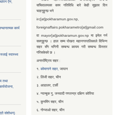
्थापन ऐन,
सचिवालयका काम गतिविधि बारे केही सुझाव दिन
चाहनुहुन्छ भने
irc[at]pokharamun.gov.np,
foreignaffairs.pokharametro[at]gmail.com
्धानात्मक कार्य
वा mayor[at]pokharamun.gov.np मा इमेल गर्न
सक्नुहुन्छ । हाल सम्म पोखरा महानगरपालिकाले विभिन्न
सहर सँग भगिनी सम्बन्ध कायम गरी सम्बन्ध विस्तार
गरिसकेको छ ।
ुलाई स्वास्थ्य
अन्तर्राष्ट्रिय सहर :
१.
कोमागाने सहर,
जापान
२. लिंजी सहर, चीन
्य तथा
३. आडालर, टर्की
ार्ययोजना,
४. ग्यान्बुक गु, जनवादी गणतन्त्र दक्षिण कोरिया
५. कुनमिंग सहर, चीन
६. गोन्जाओ सहर, चीन
्रो संशोधन)