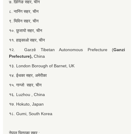
७. छिनिङ सहर, चीन
८. नानिंग सहर, चीन
९. यिविन सहर, चीन
१०. छुजायो सहर, चीन
११. हाइकाओ सहर, चीन
१२. Garzê Tibetan Autonomous Prefecture (
Ganzi
Prefecture),
China
१३. London Borough of Barnet, UK
१४. ईथका सहर, अमेरीका
१५. गान्जो सहर, चीन
१६. Luzhou , China
१७. Hokuto, Japan
१८. Gumi, South Korea
नेपाल भित्रका सहर :