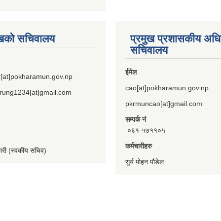
ुखको सचिवालय
प्रमुख प्रशासकीय अध
सचिवालय
ईमेल
[at]pokharamun.gov.np
cao[at]pokharamun.gov.np
rung1234[at]gmail.com
pkrmuncao[at]gmail.com
सम्पर्क नं
०६१-५७११०५
कर्मचारीहरु
कारी (स्वकीय सचिव)
सुर्य मोहन पौडेल