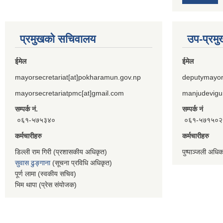
प्रमुखको सचिवालय
उप-प्रम
ईमेल
ईमेल
mayorsecretariat[at]pokharamun.gov.np
deputymayor
mayorsecretariatpmc[at]gmail.com
manjudevigu
सम्पर्क नं.
सम्पर्क नं
०६१-५७५३४०
०६१-५७१५०२
कर्मचारीहरु
कर्मचारीहरु
डिल्ली राम गिरी (प्रशासकीय अधिकृत)
पुष्पाञ्जली अधि
सुवास ढुङ्गाना
(सूचना प्रविधि अधिकृत)
पूर्ण लामा (स्वकीय सचिव)
भिम थापा (प्रेस संयोजक)