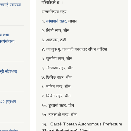
गरिसकेको छ ।
ुलाई स्वास्थ्य
अन्तर्राष्ट्रिय सहर :
१.
कोमागाने सहर,
जापान
२. लिंजी सहर, चीन
्य तथा
३. आडालर, टर्की
ार्ययोजना,
४. ग्यान्बुक गु, जनवादी गणतन्त्र दक्षिण कोरिया
५. कुनमिंग सहर, चीन
६. गोन्जाओ सहर, चीन
्रो संशोधन)
७. छिनिङ सहर, चीन
८. नानिंग सहर, चीन
९. यिविन सहर, चीन
०८२ (प्रथम
१०. छुजायो सहर, चीन
११. हाइकाओ सहर, चीन
१२. Garzê Tibetan Autonomous Prefecture
(
Ganzi Prefecture),
China