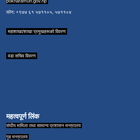
pokharamun.gov.np
फोन: +९७७ ६१ ५७११०५, ५७११०४
महाशाखा/शाखा प्रमुखहरूको विवरण
वडा सचिव विवरण
महत्वपूर्ण लिंक
संघीय मामिला तथा सामान्य प्रशासन मन्त्रालय
गृह मन्त्रालय