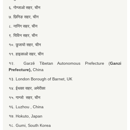
६. गोन्जाओ सहर, चीन
७. छिनिङ सहर, चीन
८. नानिंग सहर, चीन
९. यिविन सहर, चीन
१०. छुजायो सहर, चीन
११. हाइकाओ सहर, चीन
१२. Garzê Tibetan Autonomous Prefecture (
Ganzi
Prefecture),
China
१३. London Borough of Barnet, UK
१४. ईथका सहर, अमेरीका
१५. गान्जो सहर, चीन
१६. Luzhou , China
१७. Hokuto, Japan
१८. Gumi, South Korea