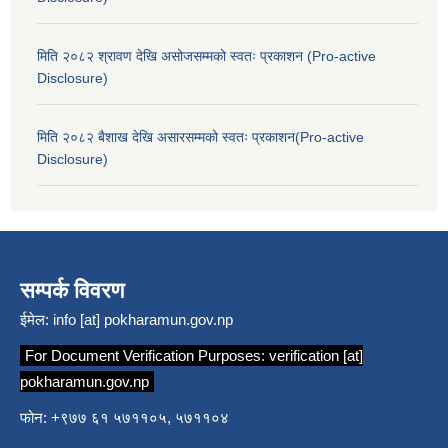
मिति २०८२ श्रावण देखि असोजसम्मको स्वतः प्रकाशन (Pro-active
Disclosure)
मिति २०८२ बैशाख देखि असारसम्मको स्वतः प्रकाशन(Pro-active
Disclosure)
सम्पर्क विवरण
ईमेल:
info [at] pokharamun.gov.np
For Document Verification Purposes:
verification [at]
pokharamun.gov.np
फोन: +९७७ ६१ ५७११०५, ५७११०४