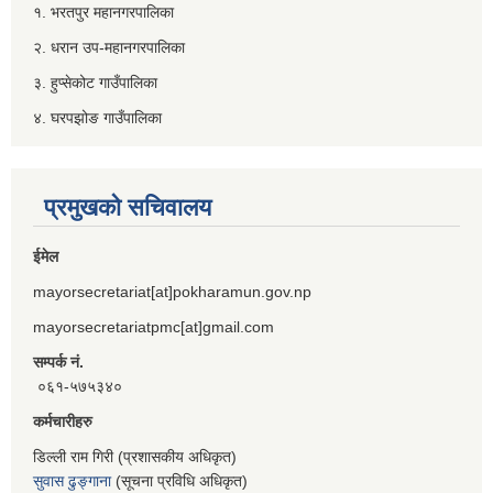
१. भरतपुर महानगरपालिका
२. धरान उप-महानगरपालिका
३. हुप्सेकोट गाउँपालिका
४. घरपझोङ गाउँपालिका
प्रमुखको सचिवालय
ईमेल
mayorsecretariat[at]pokharamun.gov.np
mayorsecretariatpmc[at]gmail.com
सम्पर्क नं.
०६१-५७५३४०
कर्मचारीहरु
डिल्ली राम गिरी (प्रशासकीय अधिकृत)
सुवास ढुङ्गाना
(सूचना प्रविधि अधिकृत)