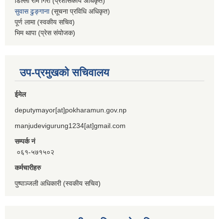
डिल्ली राम गिरी (प्रशासकीय अधिकृत)
सुवास ढुङ्गाना
(सूचना प्रविधि अधिकृत)
पूर्ण लामा (स्वकीय सचिव)
भिम थापा (प्रेस संयोजक)
उप-प्रमुखको सचिवालय
ईमेल
deputymayor[at]pokharamun.gov.np
manjudevigurung1234[at]gmail.com
सम्पर्क नं
०६१-५७१५०२
कर्मचारीहरु
पुष्पाञ्जली अधिकारी (स्वकीय सचिव)