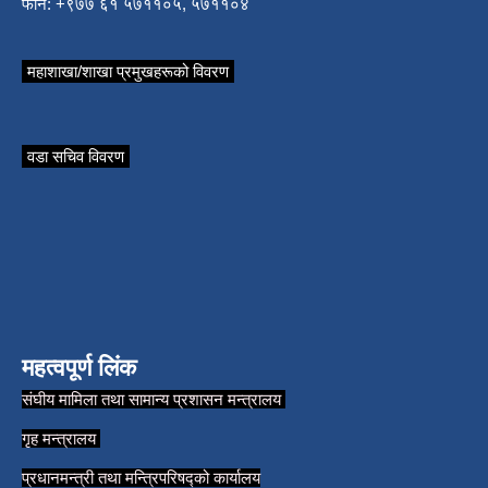
फोन: +९७७ ६१ ५७११०५, ५७११०४
महाशाखा/शाखा प्रमुखहरूको विवरण
वडा सचिव विवरण
महत्वपूर्ण लिंक
संघीय मामिला तथा सामान्य प्रशासन मन्त्रालय
गृह मन्त्रालय
प्रधानमन्त्री तथा मन्त्रिपरिषद्को कार्यालय