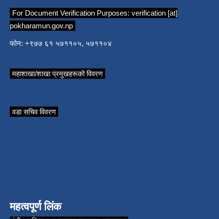
For Document Verification Purposes:
verification [at]
pokharamun.gov.np
फोन: +९७७ ६१ ५७११०५, ५७११०४
महाशाखा/शाखा प्रमुखहरूको विवरण
वडा सचिव विवरण
महत्वपूर्ण लिंक