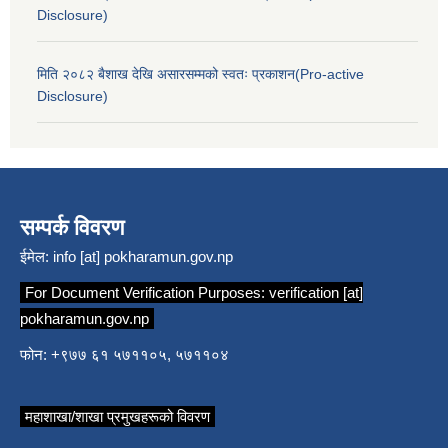
Disclosure)
मिति २०८२ बैशाख देखि असारसम्मको स्वतः प्रकाशन(Pro-active
Disclosure)
सम्पर्क विवरण
ईमेल:
info [at] pokharamun.gov.np
For Document Verification Purposes:
verification [at]
pokharamun.gov.np
फोन: +९७७ ६१ ५७११०५, ५७११०४
महाशाखा/शाखा प्रमुखहरूको विवरण