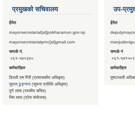
प्रमुखको सचिवालय
उप-प्रम
ईमेल
ईमेल
mayorsecretariat[at]pokharamun.gov.np
deputymayor
mayorsecretariatpmc[at]gmail.com
manjudevigu
सम्पर्क नं.
सम्पर्क नं
०६१-५७५३४०
०६१-५७१५०२
कर्मचारीहरु
कर्मचारीहरु
डिल्ली राम गिरी (प्रशासकीय अधिकृत)
पुष्पाञ्जली अधि
सुवास ढुङ्गाना
(सूचना प्रविधि अधिकृत)
पूर्ण लामा (स्वकीय सचिव)
भिम थापा (प्रेस संयोजक)