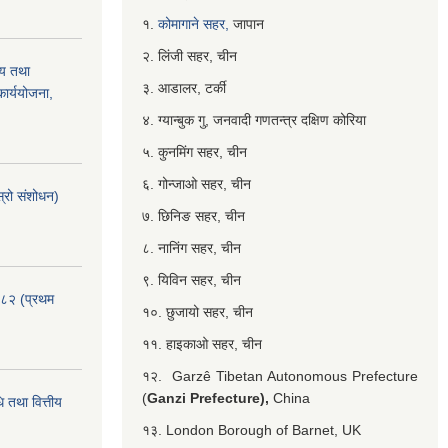
१.
कोमागाने सहर,
जापान
२. लिंजी सहर, चीन
्य तथा
३. आडालर, टर्की
ार्ययोजना,
४. ग्यान्बुक गु, जनवादी गणतन्त्र दक्षिण कोरिया
५. कुनमिंग सहर, चीन
६. गोन्जाओ सहर, चीन
्रो संशोधन)
७. छिनिङ सहर, चीन
८. नानिंग सहर, चीन
९. यिविन सहर, चीन
०८२ (प्रथम
१०. छुजायो सहर, चीन
११. हाइकाओ सहर, चीन
१२. Garzê Tibetan Autonomous Prefecture
(
Ganzi Prefecture),
China
 तथा वित्तीय
१३. London Borough of Barnet, UK