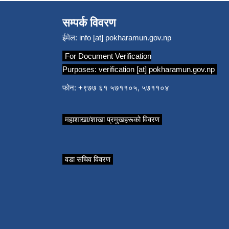
सम्पर्क विवरण
ईमेल:
info [at] pokharamun.gov.np
For Document Verification
Purposes:
verification [at] pokharamun.gov.np
फोन: +९७७ ६१ ५७११०५, ५७११०४
महाशाखा/शाखा प्रमुखहरूको विवरण
वडा सचिव विवरण