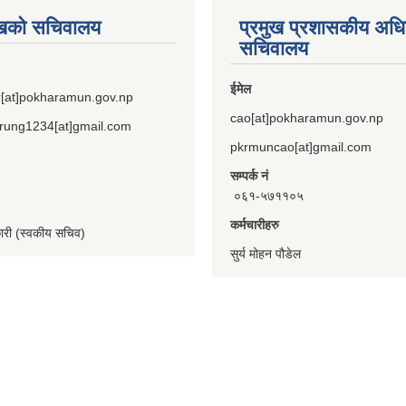
ुखको सचिवालय
प्रमुख प्रशासकीय अध
सचिवालय
ईमेल
[at]pokharamun.gov.np
cao[at]pokharamun.gov.np
rung1234[at]gmail.com
pkrmuncao[at]gmail.com
सम्पर्क नं
०६१-५७११०५
कर्मचारीहरु
कारी (स्वकीय सचिव)
सुर्य मोहन पौडेल