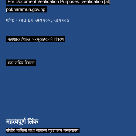
For Document Verification Purposes:
verification [at]
pokharamun.gov.np
फोन: +९७७ ६१ ५७११०५, ५७११०४
महाशाखा/शाखा प्रमुखहरूको विवरण
वडा सचिव विवरण
महत्वपूर्ण लिंक
संघीय मामिला तथा सामान्य प्रशासन मन्त्रालय