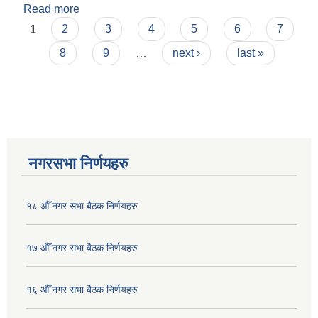
Read more
about पोखरा महानगरपालिका भवन नियमित तथा
Pages
अभिलेखिकरण सम्बन्धी कार्यविधि,२०८० को (दोस्रो संशोधन
1
2
3
4
5
6
7
२०८२)
8
9
…
next ›
last »
नगरसभा निर्णयहरु
१८ औँ नगर सभा बैठक निर्णयहरु
१७ औँ नगर सभा बैठक निर्णयहरु
१६ औँ नगर सभा बैठक निर्णयहरु