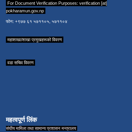
For Document Verification Purposes:
verification [at]
pokharamun.gov.np
फोन: +९७७ ६१ ५७११०५, ५७११०४
महाशाखा/शाखा प्रमुखहरूको विवरण
वडा सचिव विवरण
महत्वपूर्ण लिंक
संघीय मामिला तथा सामान्य प्रशासन मन्त्रालय