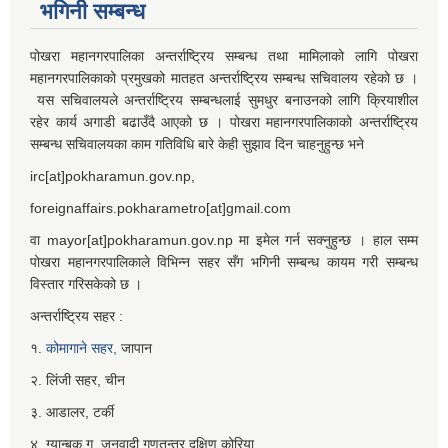
भगिनी सम्बन्ध
पोखरा महानगरपालिका अन्तर्राष्ट्रिय सम्बन्ध तथा मामिलाको लागि पोखरा
महानगरपालिकाको प्रमुखको मातहत अन्तर्राष्ट्रिय सम्बन्ध सचिवालय रहेको छ ।
यस सचिवालयले अन्तर्राष्ट्रिय सम्बन्धलाई सुमधुर बनाउनको लागि क्रियाशील
रहेर कार्य अगाडी बढाउँदै आएको छ । पोखरा महानगरपालिकाको अन्तर्राष्ट्रिय
सम्बन्ध सचिवालयका काम गतिविधि बारे केही सुझाव दिन चाहनुहुन्छ भने
irc[at]pokharamun.gov.np,
foreignaffairs.pokharametro[at]gmail.com
वा mayor[at]pokharamun.gov.np मा इमेल गर्न सक्नुहुन्छ । हाल सम्म
पोखरा महानगरपालिकाले विभिन्न सहर सँग भगिनी सम्बन्ध कायम गरी सम्बन्ध
विस्तार गरिसकेको छ ।
अन्तर्राष्ट्रिय सहर :
१.
कोमागाने सहर,
जापान
२. लिंजी सहर, चीन
३. आडालर, टर्की
४. ग्यान्बुक गु, जनवादी गणतन्त्र दक्षिण कोरिया