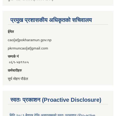
प्रमुख प्रशासकीय अधिकृतको सचिवालय
ईमेल
cao[at]pokharamun.gov.np
pkrmuncao[at]gmail.com
सम्पर्क नं
०६१-५७११०५
कर्मचारीहरु
सुर्य मोहन पौडेल
स्वतः प्रकाशन (Proactive Disclosure)
मिति २०८३ बैशाख देखि असारसम्मको स्वतः प्रकाशन (Pro-active