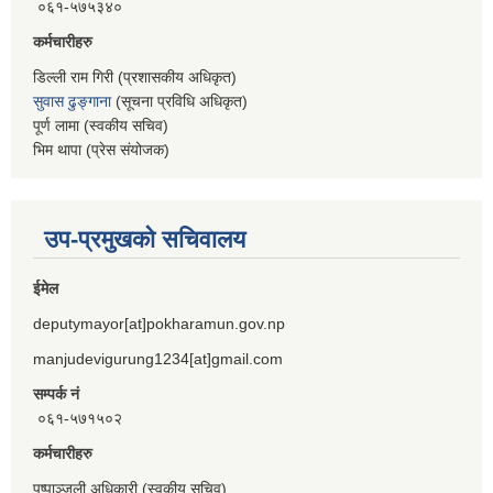
०६१-५७५३४०
कर्मचारीहरु
डिल्ली राम गिरी (प्रशासकीय अधिकृत)
सुवास ढुङ्गाना
(सूचना प्रविधि अधिकृत)
पूर्ण लामा (स्वकीय सचिव)
भिम थापा (प्रेस संयोजक)
उप-प्रमुखको सचिवालय
ईमेल
deputymayor[at]pokharamun.gov.np
manjudevigurung1234[at]gmail.com
सम्पर्क नं
०६१-५७१५०२
कर्मचारीहरु
पुष्पाञ्जली अधिकारी (स्वकीय सचिव)