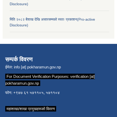
Disclosure)
मिति २०८२ बैशाख देखि असारसम्मको स्वतः प्रकाशन(Pro-active
Disclosure)
सम्पर्क विवरण
ईमेल:
info [at] pokharamun.gov.np
For Document Verification Purposes:
verification [at]
pokharamun.gov.np
फोन: +९७७ ६१ ५७११०५, ५७११०४
महाशाखा/शाखा प्रमुखहरूको विवरण