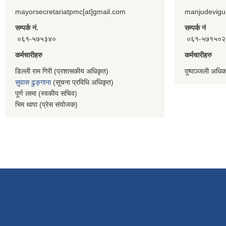
mayorsecretariatpmc[at]gmail.com
manjudevigu
सम्पर्क नं.
सम्पर्क नं
०६१-५७५३४०
०६१-५७१५०२
कर्मचारीहरु
कर्मचारीहरु
डिल्ली राम गिरी (प्रशासकीय अधिकृत)
पुष्पाञ्जली अधि
सुवास ढुङ्गाना
(सूचना प्रविधि अधिकृत)
पूर्ण लामा (स्वकीय सचिव)
भिम थापा (प्रेस संयोजक)