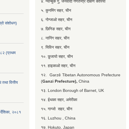
४. ग्यान्बुक गु, जनवादी गणतन्त्र दक्षिण कोरिया
५. कुनमिंग सहर, चीन
६. गोन्जाओ सहर, चीन
्रो संशोधन)
७. छिनिङ सहर, चीन
८. नानिंग सहर, चीन
९. यिविन सहर, चीन
०८२ (प्रथम
१०. छुजायो सहर, चीन
११. हाइकाओ सहर, चीन
१२. Garzê Tibetan Autonomous Prefecture
(
Ganzi Prefecture),
China
 तथा वित्तीय
१३. London Borough of Barnet, UK
१४. ईथका सहर, अमेरीका
१५. गान्जो सहर, चीन
र्देशिका, २०८१
१६. Luzhou , China
१७. Hokuto, Japan