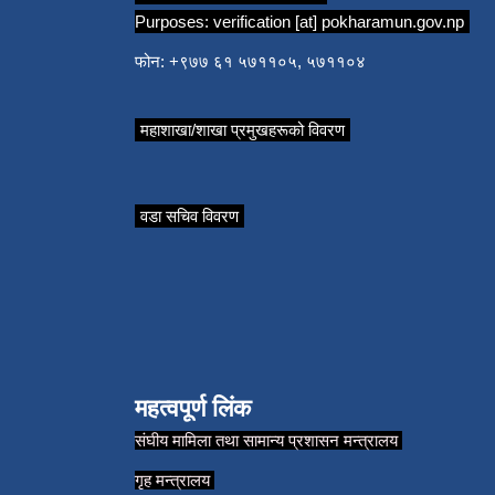
Purposes:
verification [at] pokharamun.gov.np
फोन: +९७७ ६१ ५७११०५, ५७११०४
महाशाखा/शाखा प्रमुखहरूको विवरण
वडा सचिव विवरण
महत्वपूर्ण लिंक
संघीय मामिला तथा सामान्य प्रशासन मन्त्रालय
गृह मन्त्रालय