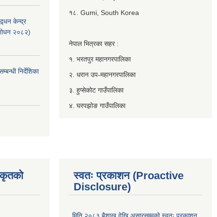
१८. Gumi, South Korea
्धन केन्द्र
ंशोधन २०८२)
नेपाल भित्रका सहर :
१. भरतपुर महानगरपालिका
बन्धी निर्देशिका
२. धरान उप-महानगरपालिका
३. हुप्सेकोट गाउँपालिका
४. घरपझोङ गाउँपालिका
िकृतको
स्वतः प्रकाशन (Proactive
Disclosure)
मिति २०८३ बैशाख देखि असारसम्मको स्वतः प्रकाशन