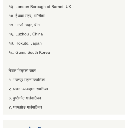
१३. London Borough of Barnet, UK
१४. ईथका सहर, अमेरीका
१५. गान्जो सहर, चीन
१६. Luzhou , China
१७. Hokuto, Japan
१८. Gumi, South Korea
नेपाल भित्रका सहर :
१. भरतपुर महानगरपालिका
२. धरान उप-महानगरपालिका
३. हुप्सेकोट गाउँपालिका
४. घरपझोङ गाउँपालिका