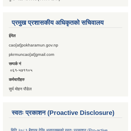
प्रमुख प्रशासकीय अधिकृतको सचिवालय
ईमेल
cao[at]pokharamun.gov.np
pkrmuncao[at]gmail.com
सम्पर्क नं
०६१-५७११०५
कर्मचारीहरु
सुर्य मोहन पौडेल
स्वतः प्रकाशन (Proactive Disclosure)
मिति २०८३ बैशाख देखि असारसम्मको स्वतः प्रकाशन (Pro-active