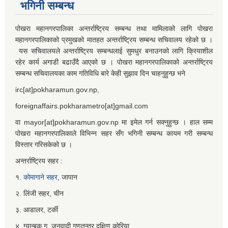
भगिनी सम्बन्ध
पोखरा महानगरपालिका अन्तर्राष्ट्रिय सम्बन्ध तथा मामिलाको लागि पोखरा
महानगरपालिकाको प्रमुखको मातहत अन्तर्राष्ट्रिय सम्बन्ध सचिवालय रहेको छ ।
यस सचिवालयले अन्तर्राष्ट्रिय सम्बन्धलाई सुमधुर बनाउनको लागि क्रियाशील
रहेर कार्य अगाडी बढाउँदै आएको छ । पोखरा महानगरपालिकाको अन्तर्राष्ट्रिय
सम्बन्ध सचिवालयका काम गतिविधि बारे केही सुझाव दिन चाहनुहुन्छ भने
irc[at]pokharamun.gov.np,
foreignaffairs.pokharametro[at]gmail.com
वा mayor[at]pokharamun.gov.np मा इमेल गर्न सक्नुहुन्छ । हाल सम्म
पोखरा महानगरपालिकाले विभिन्न सहर सँग भगिनी सम्बन्ध कायम गरी सम्बन्ध
विस्तार गरिसकेको छ ।
अन्तर्राष्ट्रिय सहर :
१.
कोमागाने सहर,
जापान
२. लिंजी सहर, चीन
३. आडालर, टर्की
४. ग्यान्बुक गु, जनवादी गणतन्त्र दक्षिण कोरिया