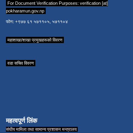
For Document Verification Purposes:
verification [at]
pokharamun.gov.np
फोन: +९७७ ६१ ५७११०५, ५७११०४
महाशाखा/शाखा प्रमुखहरूको विवरण
वडा सचिव विवरण
महत्वपूर्ण लिंक
संघीय मामिला तथा सामान्य प्रशासन मन्त्रालय