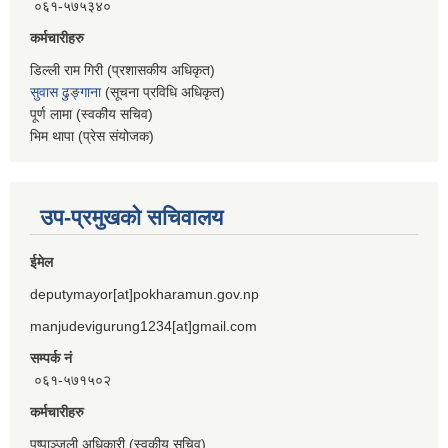
०६१-५७५३४०
कर्मचारीहरु
डिल्ली राम गिरी (प्रशासकीय अधिकृत)
सुवास ढुङ्गाना
(सूचना प्रविधि अधिकृत)
पूर्ण लामा (स्वकीय सचिव)
भिम थापा (प्रेस संयोजक)
उप-प्रमुखको सचिवालय
ईमेल
deputymayor[at]pokharamun.gov.np
manjudevigurung1234[at]gmail.com
सम्पर्क नं
०६१-५७१५०२
कर्मचारीहरु
पुष्पाञ्जली अधिकारी (स्वकीय सचिव)