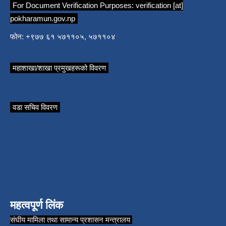
For Document Verification Purposes:
verification [at]
pokharamun.gov.np
फोन: +९७७ ६१ ५७११०५, ५७११०४
महाशाखा/शाखा प्रमुखहरूको विवरण
वडा सचिव विवरण
महत्वपूर्ण लिंक
संघीय मामिला तथा सामान्य प्रशासन मन्त्रालय