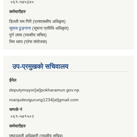
०६१-५७५३४०
कर्मचारीहरु
डिल्ली राम गिरी (प्रशासकीय अधिकृत)
सुवास ढुङ्गाना
(सूचना प्रविधि अधिकृत)
पूर्ण लामा (स्वकीय सचिव)
भिम थापा (प्रेस संयोजक)
उप-प्रमुखको सचिवालय
ईमेल
deputymayor[at]pokharamun.gov.np
manjudevigurung1234[at]gmail.com
सम्पर्क नं
०६१-५७१५०२
कर्मचारीहरु
पुष्पाञ्जली अधिकारी (स्वकीय सचिव)