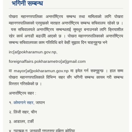
भगिनी सम्बन्ध
पोखरा महानगरपालिका अन्तर्राष्ट्रिय सम्बन्ध तथा मामिलाको लागि पोखरा
महानगरपालिकाको प्रमुखको मातहत अन्तर्राष्ट्रिय सम्बन्ध सचिवालय रहेको छ ।
यस सचिवालयले अन्तर्राष्ट्रिय सम्बन्धलाई सुमधुर बनाउनको लागि क्रियाशील
रहेर कार्य अगाडी बढाउँदै आएको छ । पोखरा महानगरपालिकाको अन्तर्राष्ट्रिय
सम्बन्ध सचिवालयका काम गतिविधि बारे केही सुझाव दिन चाहनुहुन्छ भने
irc[at]pokharamun.gov.np,
foreignaffairs.pokharametro[at]gmail.com
वा mayor[at]pokharamun.gov.np मा इमेल गर्न सक्नुहुन्छ । हाल सम्म
पोखरा महानगरपालिकाले विभिन्न सहर सँग भगिनी सम्बन्ध कायम गरी सम्बन्ध
विस्तार गरिसकेको छ ।
अन्तर्राष्ट्रिय सहर :
१.
कोमागाने सहर,
जापान
२. लिंजी सहर, चीन
३. आडालर, टर्की
४. ग्यान्बुक गु, जनवादी गणतन्त्र दक्षिण कोरिया