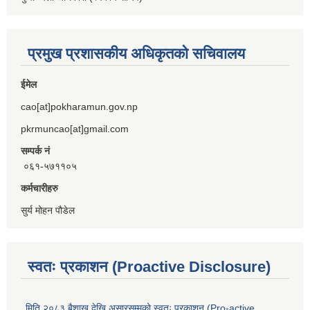
प्रमुख प्रशासकीय अधिकृतको सचिवालय
ईमेल
cao[at]pokharamun.gov.np
pkrmuncao[at]gmail.com
सम्पर्क नं
०६१-५७११०५
कर्मचारीहरु
सुर्य मोहन पौडेल
स्वतः प्रकाशन (Proactive Disclosure)
मिति २०८३ बैशाख देखि असारसम्मको स्वतः प्रकाशन (Pro-active