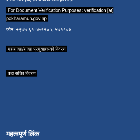
For Document Verification Purposes:
verification [at]
pokharamun.gov.np
फोन: +९७७ ६१ ५७११०५, ५७११०४
महाशाखा/शाखा प्रमुखहरूको विवरण
वडा सचिव विवरण
महत्वपूर्ण लिंक