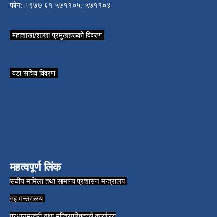
फोन: +९७७ ६१ ५७११०५, ५७११०४
महाशाखा/शाखा प्रमुखहरूको विवरण
वडा सचिव विवरण
महत्वपूर्ण लिंक
संघीय मामिला तथा सामान्य प्रशासन मन्त्रालय
गृह मन्त्रालय
प्रधानमन्त्री तथा मन्त्रिपरिषद्को कार्यालय