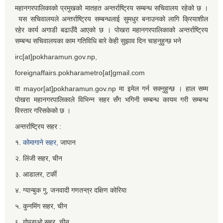
महानगरपालिकाको प्रमुखको मातहत अन्तर्राष्ट्रिय सम्बन्ध सचिवालय रहेको छ ।
यस सचिवालयले अन्तर्राष्ट्रिय सम्बन्धलाई सुमधुर बनाउनको लागि क्रियाशील
रहेर कार्य अगाडी बढाउँदै आएको छ । पोखरा महानगरपालिकाको अन्तर्राष्ट्रिय
सम्बन्ध सचिवालयका काम गतिविधि बारे केही सुझाव दिन चाहनुहुन्छ भने
irc[at]pokharamun.gov.np,
foreignaffairs.pokharametro[at]gmail.com
वा mayor[at]pokharamun.gov.np मा इमेल गर्न सक्नुहुन्छ । हाल सम्म
पोखरा महानगरपालिकाले विभिन्न सहर सँग भगिनी सम्बन्ध कायम गरी सम्बन्ध
विस्तार गरिसकेको छ ।
अन्तर्राष्ट्रिय सहर :
१.
कोमागाने सहर,
जापान
२. लिंजी सहर, चीन
३. आडालर, टर्की
४. ग्यान्बुक गु, जनवादी गणतन्त्र दक्षिण कोरिया
५. कुनमिंग सहर, चीन
६. गोन्जाओ सहर, चीन