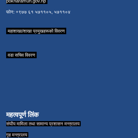
pokharamun.gov.np
फोन: +९७७ ६१ ५७११०५, ५७११०४
महाशाखा/शाखा प्रमुखहरूको विवरण
वडा सचिव विवरण
महत्वपूर्ण लिंक
संघीय मामिला तथा सामान्य प्रशासन मन्त्रालय
गृह मन्त्रालय