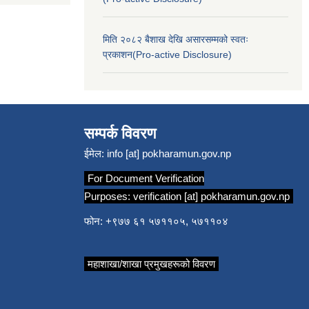
मिति २०८२ बैशाख देखि असारसम्मको स्वतः
प्रकाशन(Pro-active Disclosure)
सम्पर्क विवरण
ईमेल:
info [at] pokharamun.gov.np
For Document Verification
Purposes:
verification [at] pokharamun.gov.np
फोन: +९७७ ६१ ५७११०५, ५७११०४
महाशाखा/शाखा प्रमुखहरूको विवरण