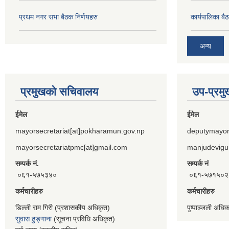
प्रथम नगर सभा बैठक निर्णयहरु
कार्यपालिका ब
अन्य
प्रमुखको सचिवालय
उप-प्रम
ईमेल
ईमेल
mayorsecretariat[at]pokharamun.gov.np
deputymayor
mayorsecretariatpmc[at]gmail.com
manjudevigu
सम्पर्क नं.
सम्पर्क नं
०६१-५७५३४०
०६१-५७१५०२
कर्मचारीहरु
कर्मचारीहरु
डिल्ली राम गिरी (प्रशासकीय अधिकृत)
पुष्पाञ्जली अधि
सुवास ढुङ्गाना
(सूचना प्रविधि अधिकृत)