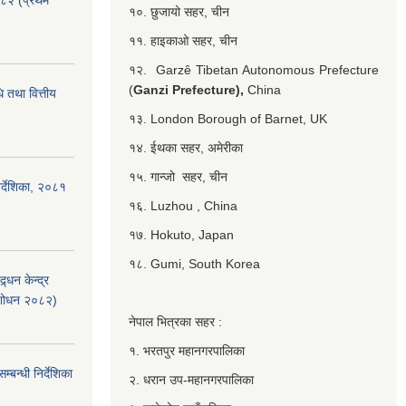
०८२ (प्रथम
१०. छुजायो सहर, चीन
११. हाइकाओ सहर, चीन
१२. Garzê Tibetan Autonomous Prefecture
(
Ganzi Prefecture),
China
 तथा वित्तीय
१३. London Borough of Barnet, UK
१४. ईथका सहर, अमेरीका
१५. गान्जो सहर, चीन
र्देशिका, २०८१
१६. Luzhou , China
१७. Hokuto, Japan
१८. Gumi, South Korea
्धन केन्द्र
ंशोधन २०८२)
नेपाल भित्रका सहर :
१. भरतपुर महानगरपालिका
बन्धी निर्देशिका
२. धरान उप-महानगरपालिका