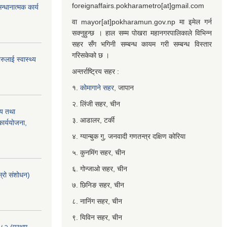
foreignaffairs.pokharametro[at]gmail.com
्धानात्मक कार्य
वा mayor[at]pokharamun.gov.np मा इमेल गर्न
सक्नुहुन्छ । हाल सम्म पोखरा महानगरपालिकाले विभिन्न
सहर सँग भगिनी सम्बन्ध कायम गरी सम्बन्ध विस्तार
गरिसकेको छ ।
ुलाई स्वास्थ्य
अन्तर्राष्ट्रिय सहर :
१.
कोमागाने सहर,
जापान
२. लिंजी सहर, चीन
्य तथा
३. आडालर, टर्की
ार्ययोजना,
४. ग्यान्बुक गु, जनवादी गणतन्त्र दक्षिण कोरिया
५. कुनमिंग सहर, चीन
६. गोन्जाओ सहर, चीन
्रो संशोधन)
७. छिनिङ सहर, चीन
८. नानिंग सहर, चीन
९. यिविन सहर, चीन