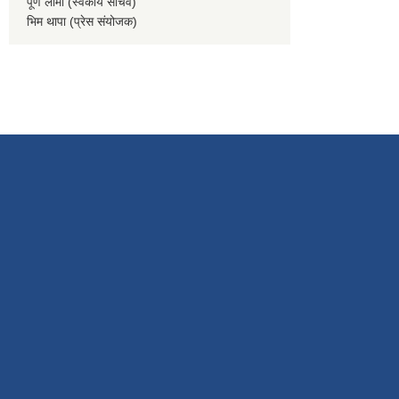
पूर्ण लामा (स्वकीय सचिव)
भिम थापा (प्रेस संयोजक)