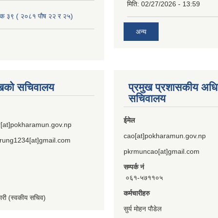
मिति:
02/27/2026 - 13:59
ैठक ३९ ( २०८१ पौष २२ र २५)
अन्य
ुखको सचिवालय
प्रमुख प्रशासकीय अध
सचिवालय
ईमेल
[at]pokharamun.gov.np
cao[at]pokharamun.gov.np
rung1234[at]gmail.com
pkrmuncao[at]gmail.com
सम्पर्क नं
०६१-५७११०५
कर्मचारीहरु
कारी (स्वकीय सचिव)
सुर्य मोहन पौडेल