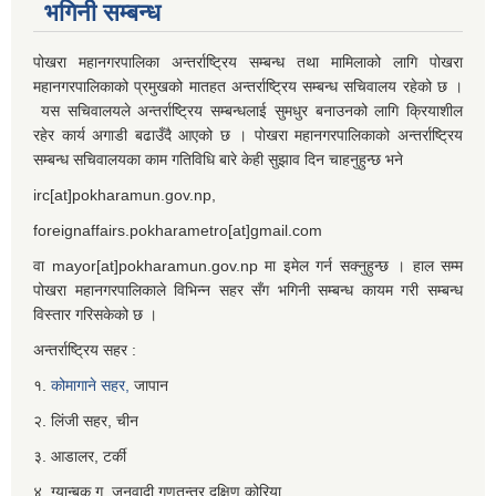
भगिनी सम्बन्ध
पोखरा महानगरपालिका अन्तर्राष्ट्रिय सम्बन्ध तथा मामिलाको लागि पोखरा
महानगरपालिकाको प्रमुखको मातहत अन्तर्राष्ट्रिय सम्बन्ध सचिवालय रहेको छ ।
यस सचिवालयले अन्तर्राष्ट्रिय सम्बन्धलाई सुमधुर बनाउनको लागि क्रियाशील
रहेर कार्य अगाडी बढाउँदै आएको छ । पोखरा महानगरपालिकाको अन्तर्राष्ट्रिय
सम्बन्ध सचिवालयका काम गतिविधि बारे केही सुझाव दिन चाहनुहुन्छ भने
irc[at]pokharamun.gov.np,
foreignaffairs.pokharametro[at]gmail.com
वा mayor[at]pokharamun.gov.np मा इमेल गर्न सक्नुहुन्छ । हाल सम्म
पोखरा महानगरपालिकाले विभिन्न सहर सँग भगिनी सम्बन्ध कायम गरी सम्बन्ध
विस्तार गरिसकेको छ ।
अन्तर्राष्ट्रिय सहर :
१.
कोमागाने सहर,
जापान
२. लिंजी सहर, चीन
३. आडालर, टर्की
४. ग्यान्बुक गु, जनवादी गणतन्त्र दक्षिण कोरिया