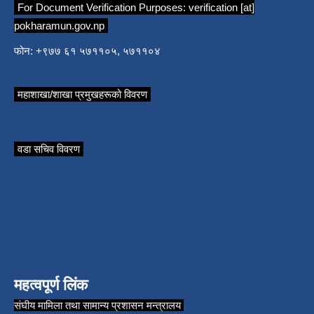
For Document Verification Purposes:
verification [at]
pokharamun.gov.np
फोन: +९७७ ६१ ५७११०५, ५७११०४
महाशाखा/शाखा प्रमुखहरूको विवरण
वडा सचिव विवरण
महत्वपूर्ण लिंक
संघीय मामिला तथा सामान्य प्रशासन मन्त्रालय