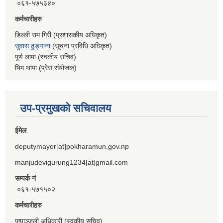
०६१-५७५३४०
कर्मचारीहरु
डिल्ली राम गिरी (प्रशासकीय अधिकृत)
सुवास ढुङ्गाना
(सूचना प्रविधि अधिकृत)
पूर्ण लामा (स्वकीय सचिव)
भिम थापा (प्रेस संयोजक)
उप-प्रमुखको सचिवालय
ईमेल
deputymayor[at]pokharamun.gov.np
manjudevigurung1234[at]gmail.com
सम्पर्क नं
०६१-५७१५०२
कर्मचारीहरु
पुष्पाञ्जली अधिकारी (स्वकीय सचिव)