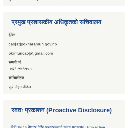
प्रमुख प्रशासकीय अधिकृतको सचिवालय
ईमेल
cao[at]pokharamun.gov.np
pkrmuncao[at]gmail.com
सम्पर्क नं
०६१-५७११०५
कर्मचारीहरु
सुर्य मोहन पौडेल
स्वतः प्रकाशन (Proactive Disclosure)
मिति २०८३ बैशाख देखि असारसम्मको स्वतः प्रकाशन (Pro-active