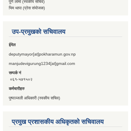
पूर्ण लामा (स्वकीय सचिव)
भिम थापा (प्रेस संयोजक)
उप-प्रमुखको सचिवालय
ईमेल
deputymayor[at]pokharamun.gov.np
manjudevigurung1234[at]gmail.com
सम्पर्क नं
०६१-५७१५०२
कर्मचारीहरु
पुष्पाञ्जली अधिकारी (स्वकीय सचिव)
प्रमुख प्रशासकीय अधिकृतको सचिवालय