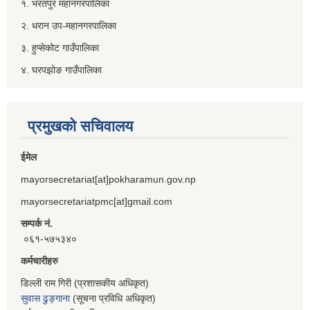
१. भरतपुर महानगरपालिका
२. धरान उप-महानगरपालिका
३. हुप्सेकोट गाउँपालिका
४. घरपझोङ गाउँपालिका
प्रमुखको सचिवालय
ईमेल
mayorsecretariat[at]pokharamun.gov.np
mayorsecretariatpmc[at]gmail.com
सम्पर्क नं.
०६१-५७५३४०
कर्मचारीहरु
डिल्ली राम गिरी (प्रशासकीय अधिकृत)
सुवास ढुङ्गाना
(सूचना प्रविधि अधिकृत)