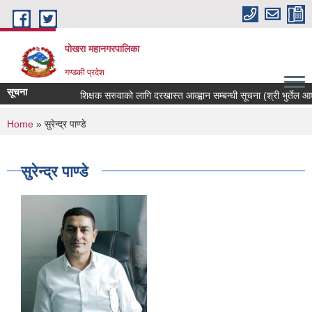
Skip to main content
पोखरा महानगरपालिका
गण्डकी प्रदेश
सूचना
शिक्षक सरुवाको लागि दरखास्त आव्ह्वान सम्बन्धी सूचना (श्री भुर्तेल आधारभ
You are here
Home
» सुरेन्द्र पाण्डे
सुरेन्द्र पाण्डे