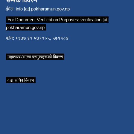
सम्पर्क विवरण
ईमेल:
info [at] pokharamun.gov.np
For Document Verification Purposes:
verification [at]
pokharamun.gov.np
फोन: +९७७ ६१ ५७११०५, ५७११०४
महाशाखा/शाखा प्रमुखहरूको विवरण
वडा सचिव विवरण