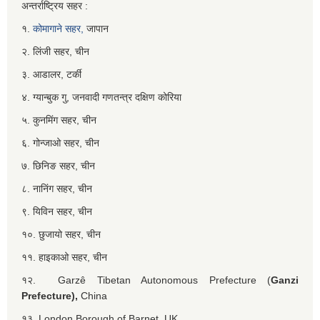
अन्तर्राष्ट्रिय सहर :
१.
कोमागाने सहर,
जापान
२. लिंजी सहर, चीन
३. आडालर, टर्की
४. ग्यान्बुक गु, जनवादी गणतन्त्र दक्षिण कोरिया
५. कुनमिंग सहर, चीन
६. गोन्जाओ सहर, चीन
७. छिनिङ सहर, चीन
८. नानिंग सहर, चीन
९. यिविन सहर, चीन
१०. छुजायो सहर, चीन
११. हाइकाओ सहर, चीन
१२. Garzê Tibetan Autonomous Prefecture (
Ganzi
Prefecture),
China
१३. London Borough of Barnet, UK