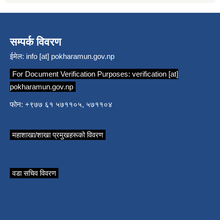
सम्पर्क विवरण
ईमेल:
info [at] pokharamun.gov.np
For Document Verification Purposes:
verification [at]
pokharamun.gov.np
फोन: +९७७ ६१ ५७११०५, ५७११०४
महाशाखा/शाखा प्रमुखहरूको विवरण
वडा सचिव विवरण