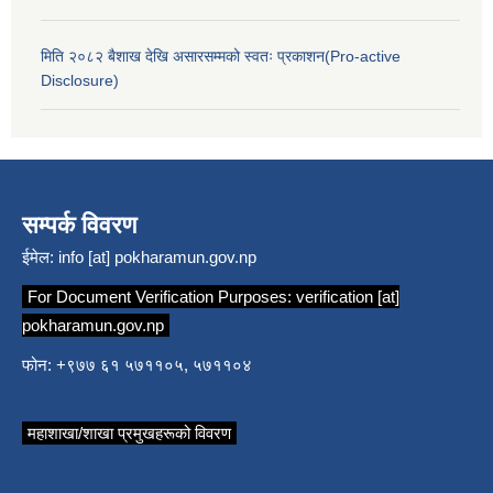
मिति २०८२ बैशाख देखि असारसम्मको स्वतः प्रकाशन(Pro-active
Disclosure)
सम्पर्क विवरण
ईमेल:
info [at] pokharamun.gov.np
For Document Verification Purposes:
verification [at]
pokharamun.gov.np
फोन: +९७७ ६१ ५७११०५, ५७११०४
महाशाखा/शाखा प्रमुखहरूको विवरण