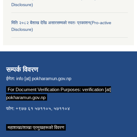
Disclosure)
मिति २०८२ बैशाख देखि असारसम्मको स्वतः प्रकाशन(Pro-active
Disclosure)
सम्पर्क विवरण
ईमेल:
info [at] pokharamun.gov.np
For Document Verification Purposes:
verification [at]
pokharamun.gov.np
फोन: +९७७ ६१ ५७११०५, ५७११०४
महाशाखा/शाखा प्रमुखहरूको विवरण