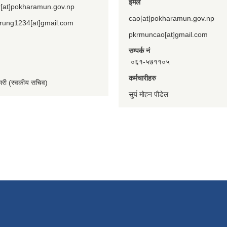
ईमेल
[at]pokharamun.gov.np
cao[at]pokharamun.gov.np
rung1234[at]gmail.com
pkrmuncao[at]gmail.com
सम्पर्क नं
०६१-५७११०५
कर्मचारीहरु
कारी (स्वकीय सचिव)
सुर्य मोहन पौडेल