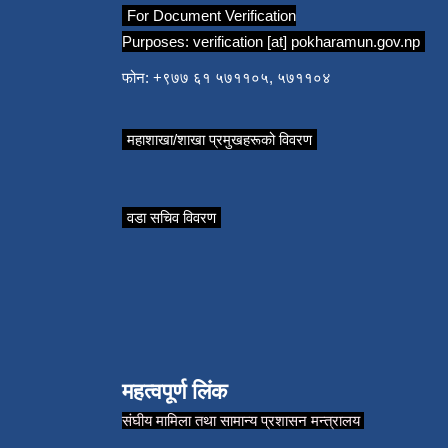
For Document Verification
Purposes:
verification [at] pokharamun.gov.np
फोन: +९७७ ६१ ५७११०५, ५७११०४
महाशाखा/शाखा प्रमुखहरूको विवरण
वडा सचिव विवरण
महत्वपूर्ण लिंक
संघीय मामिला तथा सामान्य प्रशासन मन्त्रालय