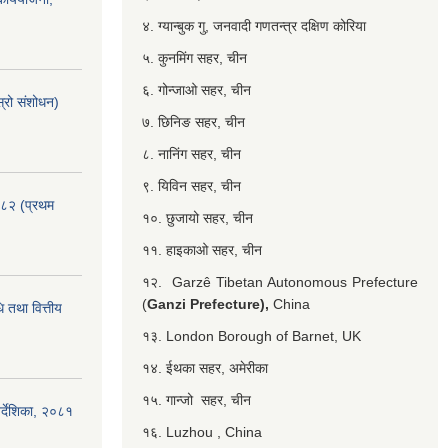
४. ग्यान्बुक गु, जनवादी गणतन्त्र दक्षिण कोरिया
५. कुनमिंग सहर, चीन
६. गोन्जाओ सहर, चीन
्रो संशोधन)
७. छिनिङ सहर, चीन
८. नानिंग सहर, चीन
९. यिविन सहर, चीन
०८२ (प्रथम
१०. छुजायो सहर, चीन
११. हाइकाओ सहर, चीन
१२. Garzê Tibetan Autonomous Prefecture
(
Ganzi Prefecture),
China
 तथा वित्तीय
१३. London Borough of Barnet, UK
१४. ईथका सहर, अमेरीका
१५. गान्जो सहर, चीन
र्देशिका, २०८१
१६. Luzhou , China