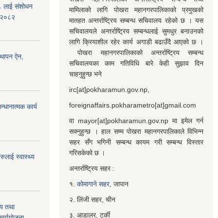
७८ लाई संशोधन
मामिलाको लागि पोखरा महानगरपालिकाको प्रमुखको
) २०८२
मातहत अन्तर्राष्ट्रिय सम्बन्ध सचिवालय रहेको छ । यस
सचिवालयले अन्तर्राष्ट्रिय सम्बन्धलाई सुमधुर बनाउनको
लागि क्रियाशील रहेर कार्य अगाडी बढाउँदै आएको छ ।
पोखरा महानगरपालिकाको अन्तर्राष्ट्रिय सम्बन्ध
्थापन ऐन,
सचिवालयका काम गतिविधि बारे केही सुझाव दिन
चाहनुहुन्छ भने
irc[at]pokharamun.gov.np,
foreignaffairs.pokharametro[at]gmail.com
्धानात्मक कार्य
वा mayor[at]pokharamun.gov.np मा इमेल गर्न
सक्नुहुन्छ । हाल सम्म पोखरा महानगरपालिकाले विभिन्न
सहर सँग भगिनी सम्बन्ध कायम गरी सम्बन्ध विस्तार
गरिसकेको छ ।
ुलाई स्वास्थ्य
अन्तर्राष्ट्रिय सहर :
१.
कोमागाने सहर,
जापान
२. लिंजी सहर, चीन
्य तथा
३. आडालर, टर्की
ार्ययोजना,