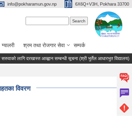
info@pokharamun.gov.np
6X6Q+V3H, Pokhara 33700
Search form
Search
ग्यालरी
श्रम तथा रोजगार सेवा
सम्पर्क
वाको लागि दरखास्त आव्ह्वान सम्बन्धी सूचना (श्री भुर्तेल आधारभुत विद्यालय)
राहतका विवरण