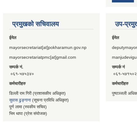
प्रमुखको सचिवालय
उप-प्रम
ईमेल
ईमेल
mayorsecretariat[at]pokharamun.gov.np
deputymayor
mayorsecretariatpmc[at]gmail.com
manjudevigu
सम्पर्क नं.
सम्पर्क नं
०६१-५७५३४०
०६१-५७१५०२
कर्मचारीहरु
कर्मचारीहरु
डिल्ली राम गिरी (प्रशासकीय अधिकृत)
पुष्पाञ्जली अधि
सुवास ढुङ्गाना
(सूचना प्रविधि अधिकृत)
पूर्ण लामा (स्वकीय सचिव)
भिम थापा (प्रेस संयोजक)