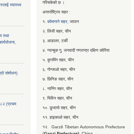
गरिसकेको छ ।
ुलाई स्वास्थ्य
अन्तर्राष्ट्रिय सहर :
१.
कोमागाने सहर,
जापान
२. लिंजी सहर, चीन
्य तथा
३. आडालर, टर्की
ार्ययोजना,
४. ग्यान्बुक गु, जनवादी गणतन्त्र दक्षिण कोरिया
५. कुनमिंग सहर, चीन
६. गोन्जाओ सहर, चीन
्रो संशोधन)
७. छिनिङ सहर, चीन
८. नानिंग सहर, चीन
९. यिविन सहर, चीन
०८२ (प्रथम
१०. छुजायो सहर, चीन
११. हाइकाओ सहर, चीन
१२. Garzê Tibetan Autonomous Prefecture
(
Ganzi Prefecture),
China