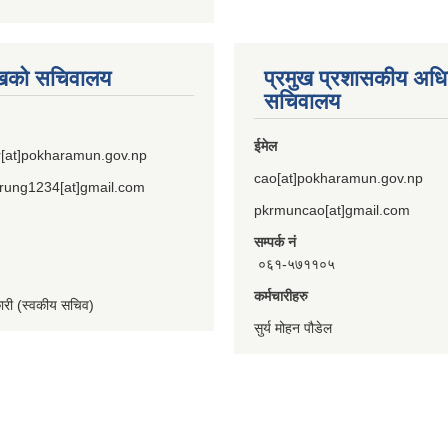
ुखको सचिवालय
प्रमुख प्रशासकीय अध
सचिवालय
ईमेल
[at]pokharamun.gov.np
cao[at]pokharamun.gov.np
rung1234[at]gmail.com
pkrmuncao[at]gmail.com
सम्पर्क नं
०६१-५७११०५
कर्मचारीहरु
कारी (स्वकीय सचिव)
सुर्य मोहन पौडेल