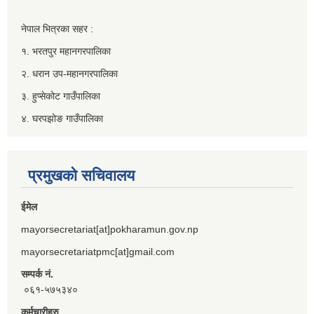
नेपाल भित्रका सहर :
१. भरतपुर महानगरपालिका
२. धरान उप-महानगरपालिका
३. हुप्सेकोट गाउँपालिका
४. घरपझोङ गाउँपालिका
प्रमुखको सचिवालय
ईमेल
mayorsecretariat[at]pokharamun.gov.np
mayorsecretariatpmc[at]gmail.com
सम्पर्क नं.
०६१-५७५३४०
कर्मचारीहरु