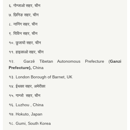
६. गोन्जाओ सहर, चीन
७. छिनिङ सहर, चीन
८. नानिंग सहर, चीन
९. यिविन सहर, चीन
१०. छुजायो सहर, चीन
११. हाइकाओ सहर, चीन
१२. Garzê Tibetan Autonomous Prefecture (
Ganzi
Prefecture),
China
१३. London Borough of Barnet, UK
१४. ईथका सहर, अमेरीका
१५. गान्जो सहर, चीन
१६. Luzhou , China
१७. Hokuto, Japan
१८. Gumi, South Korea