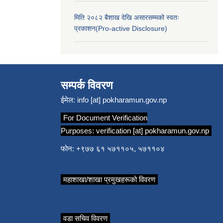
मिति २०८२ बैशाख देखि असारसम्मको स्वतः
प्रकाशन(Pro-active Disclosure)
सम्पर्क विवरण
ईमेल:
info [at] pokharamun.gov.np
For Document Verification
Purposes:
verification [at] pokharamun.gov.np
फोन: +९७७ ६१ ५७११०५, ५७११०४
महाशाखा/शाखा प्रमुखहरूको विवरण
वडा सचिव विवरण