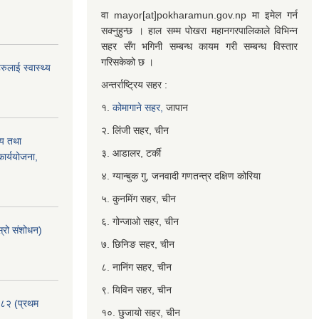
वा mayor[at]pokharamun.gov.np मा इमेल गर्न
सक्नुहुन्छ । हाल सम्म पोखरा महानगरपालिकाले विभिन्न
सहर सँग भगिनी सम्बन्ध कायम गरी सम्बन्ध विस्तार
गरिसकेको छ ।
ुलाई स्वास्थ्य
अन्तर्राष्ट्रिय सहर :
१.
कोमागाने सहर,
जापान
२. लिंजी सहर, चीन
्य तथा
३. आडालर, टर्की
ार्ययोजना,
४. ग्यान्बुक गु, जनवादी गणतन्त्र दक्षिण कोरिया
५. कुनमिंग सहर, चीन
६. गोन्जाओ सहर, चीन
्रो संशोधन)
७. छिनिङ सहर, चीन
८. नानिंग सहर, चीन
९. यिविन सहर, चीन
०८२ (प्रथम
१०. छुजायो सहर, चीन