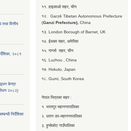
११. हाइकाओ सहर, चीन
१२. Garzê Tibetan Autonomous Prefecture
(
Ganzi Prefecture),
China
 तथा वित्तीय
१३. London Borough of Barnet, UK
१४. ईथका सहर, अमेरीका
१५. गान्जो सहर, चीन
र्देशिका, २०८१
१६. Luzhou , China
१७. Hokuto, Japan
१८. Gumi, South Korea
्धन केन्द्र
ंशोधन २०८२)
नेपाल भित्रका सहर :
१. भरतपुर महानगरपालिका
बन्धी निर्देशिका
२. धरान उप-महानगरपालिका
३. हुप्सेकोट गाउँपालिका