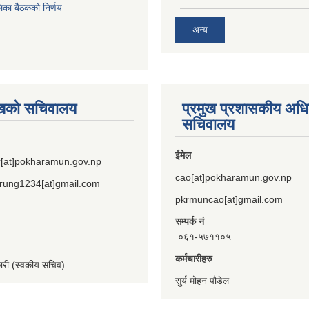
िका बैठकको निर्णय
अन्य
ुखको सचिवालय
प्रमुख प्रशासकीय अध
सचिवालय
ईमेल
[at]pokharamun.gov.np
cao[at]pokharamun.gov.np
rung1234[at]gmail.com
pkrmuncao[at]gmail.com
सम्पर्क नं
०६१-५७११०५
कर्मचारीहरु
कारी (स्वकीय सचिव)
सुर्य मोहन पौडेल