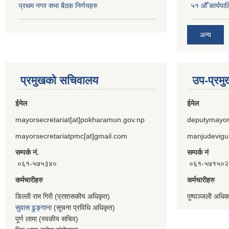
प्रथम नगर सभा बैठक निर्णयहरु
५१ औँ कार्यपाल
अन्य
प्रमुखको सचिवालय
उप-प्रम
ईमेल
ईमेल
mayorsecretariat[at]pokharamun.gov.np
deputymayor
mayorsecretariatpmc[at]gmail.com
manjudevigu
सम्पर्क नं.
सम्पर्क नं
०६१-५७५३४०
०६१-५७१५०२
कर्मचारीहरु
कर्मचारीहरु
डिल्ली राम गिरी (प्रशासकीय अधिकृत)
पुष्पाञ्जली अधि
सुवास ढुङ्गाना
(सूचना प्रविधि अधिकृत)
पूर्ण लामा (स्वकीय सचिव)