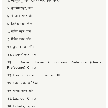
४. ग्यान्बुक गु, जनवादी गणतन्त्र दक्षिण कोरिया
५. कुनमिंग सहर, चीन
६. गोन्जाओ सहर, चीन
७. छिनिङ सहर, चीन
८. नानिंग सहर, चीन
९. यिविन सहर, चीन
१०. छुजायो सहर, चीन
११. हाइकाओ सहर, चीन
१२. Garzê Tibetan Autonomous Prefecture (
Ganzi
Prefecture),
China
१३. London Borough of Barnet, UK
१४. ईथका सहर, अमेरीका
१५. गान्जो सहर, चीन
१६. Luzhou , China
१७. Hokuto, Japan