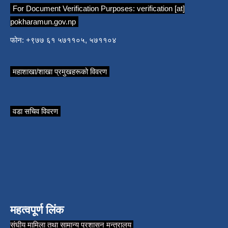
For Document Verification Purposes:
verification [at]
pokharamun.gov.np
फोन: +९७७ ६१ ५७११०५, ५७११०४
महाशाखा/शाखा प्रमुखहरूको विवरण
वडा सचिव विवरण
महत्वपूर्ण लिंक
संघीय मामिला तथा सामान्य प्रशासन मन्त्रालय