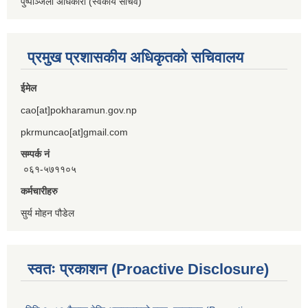
पुष्पाञ्जली अधिकारी (स्वकीय सचिव)
प्रमुख प्रशासकीय अधिकृतको सचिवालय
ईमेल
cao[at]pokharamun.gov.np
pkrmuncao[at]gmail.com
सम्पर्क नं
०६१-५७११०५
कर्मचारीहरु
सुर्य मोहन पौडेल
स्वतः प्रकाशन (Proactive Disclosure)