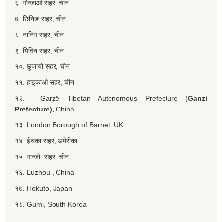
६. गोन्जाओ सहर, चीन
७. छिनिङ सहर, चीन
८. नानिंग सहर, चीन
९. यिविन सहर, चीन
१०. छुजायो सहर, चीन
११. हाइकाओ सहर, चीन
१२. Garzê Tibetan Autonomous Prefecture (
Ganzi
Prefecture),
China
१३. London Borough of Barnet, UK
१४. ईथका सहर, अमेरीका
१५. गान्जो सहर, चीन
१६. Luzhou , China
१७. Hokuto, Japan
१८. Gumi, South Korea