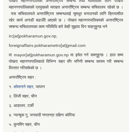
पोखरा महानगरपालिका अन्तर्राष्ट्रिय सम्बन्ध तथा मामिलाको लागि पोखरा
महानगरपालिकाको प्रमुखको मातहत अन्तर्राष्ट्रिय सम्बन्ध सचिवालय रहेको छ ।
यस सचिवालयले अन्तर्राष्ट्रिय सम्बन्धलाई सुमधुर बनाउनको लागि क्रियाशील
रहेर कार्य अगाडी बढाउँदै आएको छ । पोखरा महानगरपालिकाको अन्तर्राष्ट्रिय
सम्बन्ध सचिवालयका काम गतिविधि बारे केही सुझाव दिन चाहनुहुन्छ भने
irc[at]pokharamun.gov.np,
foreignaffairs.pokharametro[at]gmail.com
वा mayor[at]pokharamun.gov.np मा इमेल गर्न सक्नुहुन्छ । हाल सम्म
पोखरा महानगरपालिकाले विभिन्न सहर सँग भगिनी सम्बन्ध कायम गरी सम्बन्ध
विस्तार गरिसकेको छ ।
अन्तर्राष्ट्रिय सहर :
१.
कोमागाने सहर,
जापान
२. लिंजी सहर, चीन
३. आडालर, टर्की
४. ग्यान्बुक गु, जनवादी गणतन्त्र दक्षिण कोरिया
५. कुनमिंग सहर, चीन