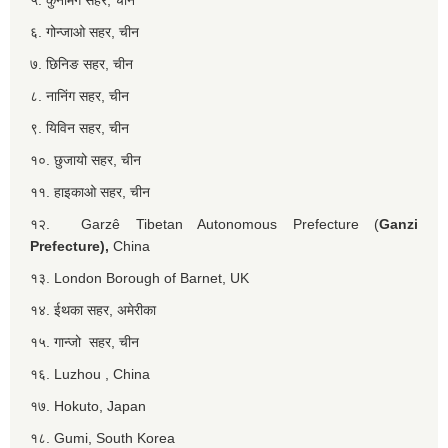
६. गोन्जाओ सहर, चीन
७. छिनिङ सहर, चीन
८. नानिंग सहर, चीन
९. यिविन सहर, चीन
१०. छुजायो सहर, चीन
११. हाइकाओ सहर, चीन
१२. Garzê Tibetan Autonomous Prefecture (
Ganzi
Prefecture),
China
१३. London Borough of Barnet, UK
१४. ईथका सहर, अमेरीका
१५. गान्जो सहर, चीन
१६. Luzhou , China
१७. Hokuto, Japan
१८. Gumi, South Korea