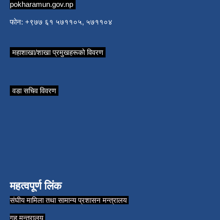
pokharamun.gov.np
फोन: +९७७ ६१ ५७११०५, ५७११०४
महाशाखा/शाखा प्रमुखहरूको विवरण
वडा सचिव विवरण
महत्वपूर्ण लिंक
संघीय मामिला तथा सामान्य प्रशासन मन्त्रालय
गृह मन्त्रालय