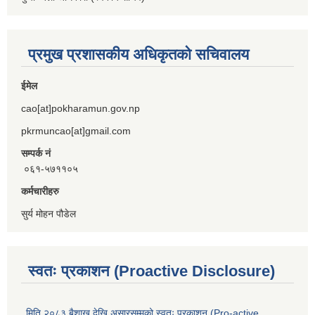
प्रमुख प्रशासकीय अधिकृतको सचिवालय
ईमेल
cao[at]pokharamun.gov.np
pkrmuncao[at]gmail.com
सम्पर्क नं
०६१-५७११०५
कर्मचारीहरु
सुर्य मोहन पौडेल
स्वतः प्रकाशन (Proactive Disclosure)
मिति २०८३ बैशाख देखि असारसम्मको स्वतः प्रकाशन (Pro-active