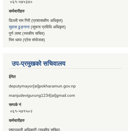
०६१-५७५३४०
कर्मचारीहरु
डिल्ली राम गिरी (प्रशासकीय अधिकृत)
सुवास ढुङ्गाना
(सूचना प्रविधि अधिकृत)
पूर्ण लामा (स्वकीय सचिव)
भिम थापा (प्रेस संयोजक)
उप-प्रमुखको सचिवालय
ईमेल
deputymayor[at]pokharamun.gov.np
manjudevigurung1234[at]gmail.com
सम्पर्क नं
०६१-५७१५०२
कर्मचारीहरु
पुष्पाञ्जली अधिकारी (स्वकीय सचिव)