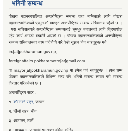
भगिनी सम्बन्ध
पोखरा महानगरपालिका अन्तर्राष्ट्रिय सम्बन्ध तथा मामिलाको लागि पोखरा
महानगरपालिकाको प्रमुखको मातहत अन्तर्राष्ट्रिय सम्बन्ध सचिवालय रहेको छ ।
यस सचिवालयले अन्तर्राष्ट्रिय सम्बन्धलाई सुमधुर बनाउनको लागि क्रियाशील
रहेर कार्य अगाडी बढाउँदै आएको छ । पोखरा महानगरपालिकाको अन्तर्राष्ट्रिय
सम्बन्ध सचिवालयका काम गतिविधि बारे केही सुझाव दिन चाहनुहुन्छ भने
irc[at]pokharamun.gov.np,
foreignaffairs.pokharametro[at]gmail.com
वा mayor[at]pokharamun.gov.np मा इमेल गर्न सक्नुहुन्छ । हाल सम्म
पोखरा महानगरपालिकाले विभिन्न सहर सँग भगिनी सम्बन्ध कायम गरी सम्बन्ध
विस्तार गरिसकेको छ ।
अन्तर्राष्ट्रिय सहर :
१.
कोमागाने सहर,
जापान
२. लिंजी सहर, चीन
३. आडालर, टर्की
४. ग्यान्बुक गु, जनवादी गणतन्त्र दक्षिण कोरिया