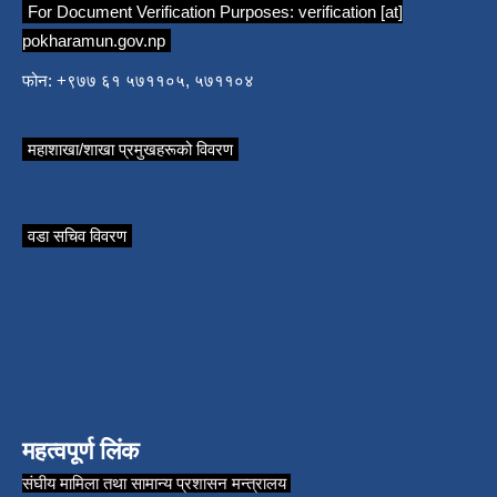
For Document Verification Purposes:
verification [at]
pokharamun.gov.np
फोन: +९७७ ६१ ५७११०५, ५७११०४
महाशाखा/शाखा प्रमुखहरूको विवरण
वडा सचिव विवरण
महत्वपूर्ण लिंक
संघीय मामिला तथा सामान्य प्रशासन मन्त्रालय