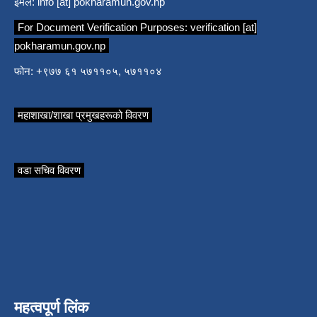
ईमेल:
info [at] pokharamun.gov.np
For Document Verification Purposes:
verification [at]
pokharamun.gov.np
फोन: +९७७ ६१ ५७११०५, ५७११०४
महाशाखा/शाखा प्रमुखहरूको विवरण
वडा सचिव विवरण
महत्वपूर्ण लिंक