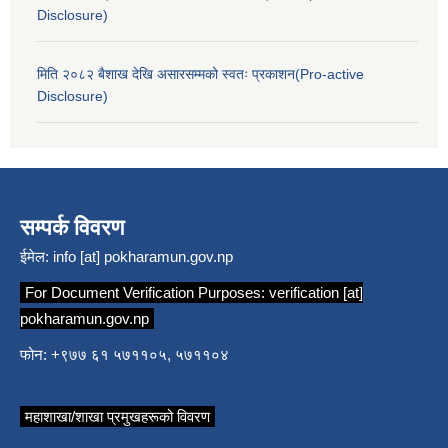
Disclosure)
मिति २०८२ बैशाख देखि असारसम्मको स्वतः प्रकाशन(Pro-active
Disclosure)
सम्पर्क विवरण
ईमेल:
info [at] pokharamun.gov.np
For Document Verification Purposes:
verification [at]
pokharamun.gov.np
फोन: +९७७ ६१ ५७११०५, ५७११०४
महाशाखा/शाखा प्रमुखहरूको विवरण