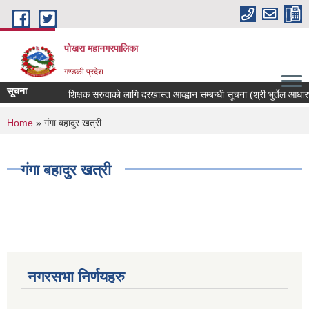
Skip to main content
पोखरा महानगरपालिका
गण्डकी प्रदेश
सूचना
शिक्षक सरुवाको लागि दरखास्त आव्ह्वान सम्बन्धी सूचना (श्री भुर्तेल आधारभुत 
You are here
Home
» गंगा बहादुर खत्री
गंगा बहादुर खत्री
नगरसभा निर्णयहरु