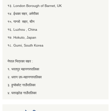
१३. London Borough of Barnet, UK
१४. ईथका सहर, अमेरीका
१५. गान्जो सहर, चीन
१६. Luzhou , China
१७. Hokuto, Japan
१८. Gumi, South Korea
नेपाल भित्रका सहर :
१. भरतपुर महानगरपालिका
२. धरान उप-महानगरपालिका
३. हुप्सेकोट गाउँपालिका
४. घरपझोङ गाउँपालिका