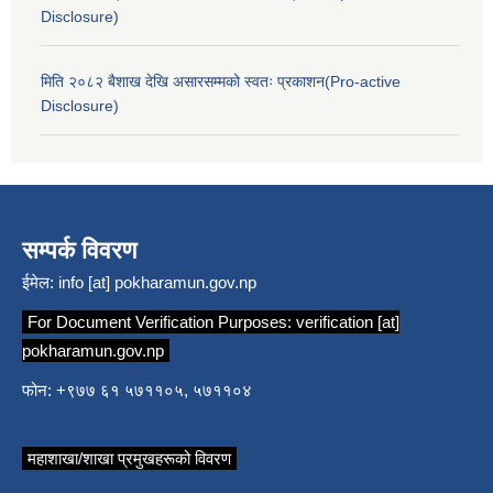
Disclosure)
मिति २०८२ बैशाख देखि असारसम्मको स्वतः प्रकाशन(Pro-active
Disclosure)
सम्पर्क विवरण
ईमेल:
info [at] pokharamun.gov.np
For Document Verification Purposes:
verification [at]
pokharamun.gov.np
फोन: +९७७ ६१ ५७११०५, ५७११०४
महाशाखा/शाखा प्रमुखहरूको विवरण