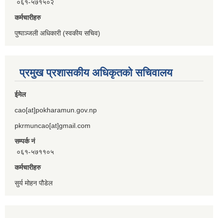
०६१-५७१५०२
कर्मचारीहरु
पुष्पाञ्जली अधिकारी (स्वकीय सचिव)
प्रमुख प्रशासकीय अधिकृतको सचिवालय
ईमेल
cao[at]pokharamun.gov.np
pkrmuncao[at]gmail.com
सम्पर्क नं
०६१-५७११०५
कर्मचारीहरु
सुर्य मोहन पौडेल