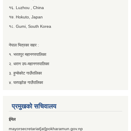
१६. Luzhou , China
१७. Hokuto, Japan
१८. Gumi, South Korea
नेपाल भित्रका सहर :
१. भरतपुर महानगरपालिका
२. धरान उप-महानगरपालिका
३. हुप्सेकोट गाउँपालिका
४. घरपझोङ गाउँपालिका
प्रमुखको सचिवालय
ईमेल
mayorsecretariat[at]pokharamun.gov.np