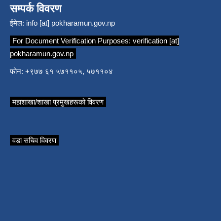
सम्पर्क विवरण
ईमेल:
info [at] pokharamun.gov.np
For Document Verification Purposes:
verification [at]
pokharamun.gov.np
फोन: +९७७ ६१ ५७११०५, ५७११०४
महाशाखा/शाखा प्रमुखहरूको विवरण
वडा सचिव विवरण